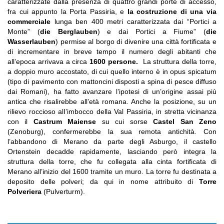
caratterizzate dalla presenza di quattro grandi porte di accesso,
fra cui appunto la Porta Passiria, e
la costruzione di una via
commerciale
lunga ben 400 metri caratterizzata dai “Portici a
Monte” (
die Berglauben
) e dai Portici a Fiume” (
die
Wasserlauben
) permise al borgo di divenire una città fortificata e
di incrementare in breve tempo il numero degli abitanti che
all’epoca arrivava a circa
1600 persone.
La struttura della torre,
a doppio muro accostato, di cui quello interno è in opus spicatum
(tipo di pavimento con mattoncini disposti a spina di pesce diffuso
dai Romani), ha fatto avanzare l’ipotesi di un’origine assai più
antica che risalirebbe all’età romana. Anche la posizione, su un
rilievo roccioso alI’imbocco della Val Passiria, in stretta vicinanza
con il
Castrum Maiense
su cui sorse
Castel San Zeno
(Zenoburg), confermerebbe la sua remota antichità. Con
l’abbandono di Merano da parte degli Asburgo, il castello
Ortenstein decadde rapidamente, lasciando però integra la
struttura della torre, che fu collegata alla cinta fortificata di
Merano all’inizio del 1600 tramite un muro. La torre fu destinata a
deposito delle polveri; da qui in nome attribuito di
Torre
Polveriera
(Pulverturm).