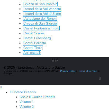
Chiesa di San Procolo
I tesori della Val Venosta
I tesori della Val d’Ultimo
L’altopiano del Renon
Chiesa di San Giorgio
Castel Fontana a Tirolo
Castel Scena
Castel Lebenberg
Castel Foresta
Castel Tirolo
Altri castelli
TOP
© 2026 - tangram.it - Alessandro Baccin
Questo sito è protetto da Google reCAPTCHA v3,
Privacy Policy
e
Terms of Service
di
Google.
Il Codice Brandis
Cos’è il Codice Brandis
Volume 1
Volume 2