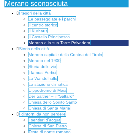
Merano sconosciuta
I tesori della città
Le passeggiate e i parchi
Il centro storico
Il Kurhaus
Il Castello Principesco
Merano e la sua Torre Polveriera
Storia della città
Merano capitale della Contea del Tirolo
Merano nel 1900
Storia delle vie
I famosi Portici
La Wandelhalle
La stazione climatica
L’ippodromo di Maia
Der Saltner – il “Saltaro”
Chiesa dello Spirito Santo
Chiesa di Santa Maria
I dintorni da non perdere
I sentieri d’acqua
Chiesa di San Pietro
Testa di ponte romano