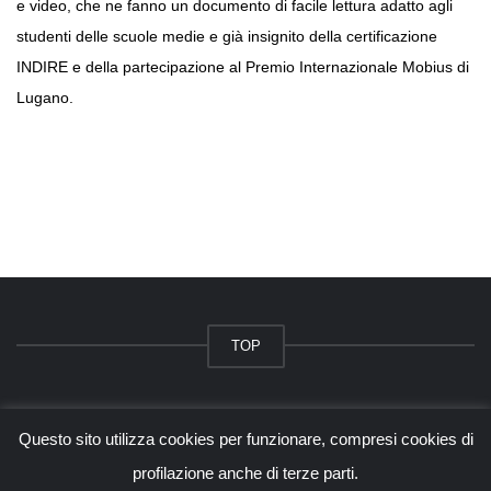
e video, che ne fanno un documento di facile lettura adatto agli
studenti delle scuole medie e già insignito della certificazione
INDIRE e della partecipazione al Premio Internazionale Mobius di
Lugano.
TOP
© 2026 - tangram.it - Alessandro Baccin
Questo sito utilizza cookies per funzionare, compresi cookies di
Questo sito è protetto da Google reCAPTCHA v3,
Privacy Policy
e
Terms of Service
di
Google.
profilazione anche di terze parti.