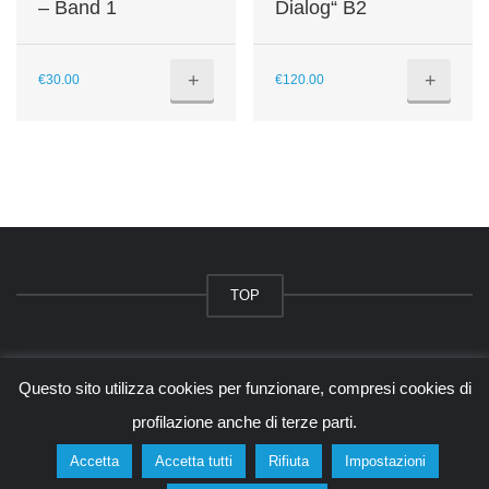
– Band 1
Dialog“ B2
+
+
€
30.00
€
120.00
TOP
© 2026 - tangram.it - Alessandro Baccin
Questo sito utilizza cookies per funzionare, compresi cookies di
Questo sito è protetto da Google reCAPTCHA v3,
Privacy Policy
e
Terms of Service
di
Google.
profilazione anche di terze parti.
Accetta
Accetta tutti
Rifiuta
Impostazioni