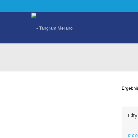
Ergebni
City
€
10.0