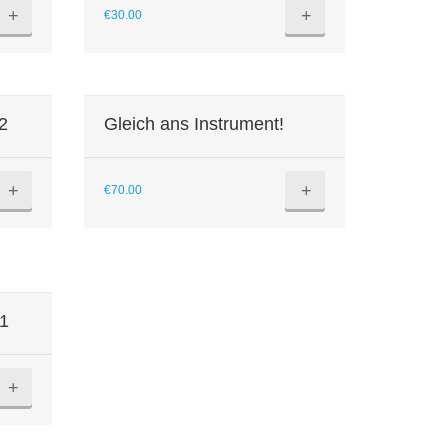
+
+
€
30.00
B2
Gleich ans Instrument!
+
+
€
70.00
.1
+