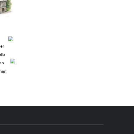
der
lle
en
rnen