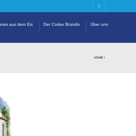
nes aus dem Eis
Der Codex Brandis
Über uns
HOME
\