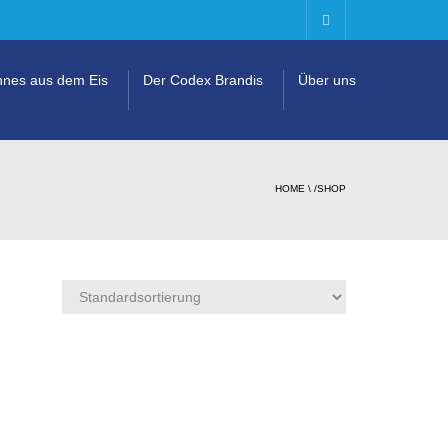
nes aus dem Eis
Der Codex Brandis
Über uns
HOME
\
/SHOP