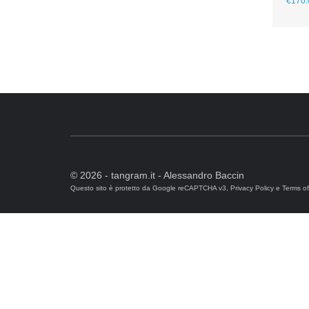
€
170.
© 2026 - tangram.it - Alessandro Baccin
Questo sito è protetto da Google reCAPTCHA v3,
Privacy Policy
e
Terms of