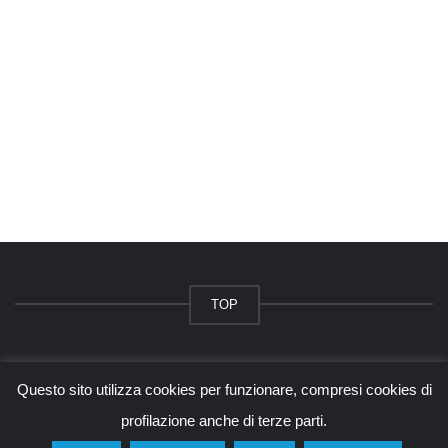
TOP
© 2026 - tangram.it - Alessandro Baccin
Questo sito utilizza cookies per funzionare, compresi cookies di
Questo sito è protetto da Google reCAPTCHA v3,
Privacy Policy
e
Terms of Service
di
Google.
profilazione anche di terze parti.