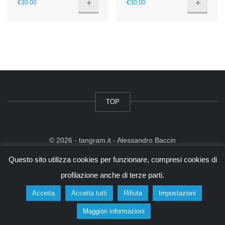
+
+
€
30.00
€
30.00
TOP
© 2026 - tangram.it - Alessandro Baccin
Questo sito è protetto da Google reCAPTCHA v3,
Privacy Policy
e
Terms of Service
di
Google.
Questo sito utilizza cookies per funzionare, compresi cookies di
profilazione anche di terze parti.
Accetta
Accetta tutti
Rifiuta
Impostazioni
Maggiori informazioni