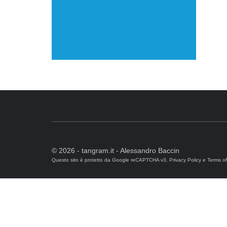
© 2026 - tangram.it - Alessandro Baccin
Questo sito è protetto da Google reCAPTCHA v3,
Privacy Policy
e
Terms of