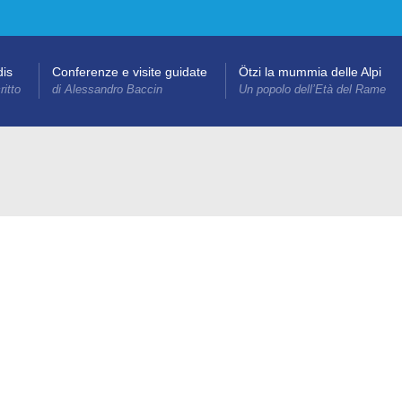
dis
Conferenze e visite guidate
Ötzi la mummia delle Alpi
itto
di Alessandro Baccin
Un popolo dell’Età del Rame