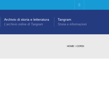
Archivio di storia e letteratura
Tangram
L’archivio online di Tangram
Storia e informazioni
HOME
\
CORSI