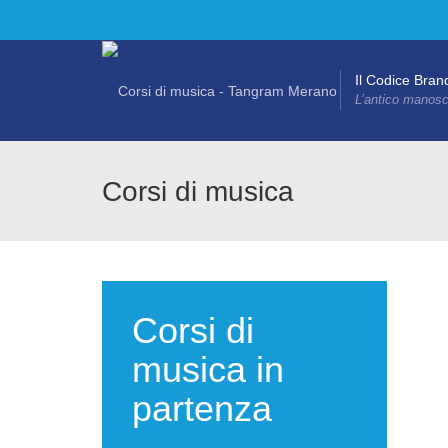
Il Codice Bran
L’antico manoscr
Corsi di musica
Corsi di
musica in
partenza