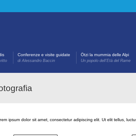
dis
Conferenze e visite guidate
Ötzi la mummia delle Alpi
itto
di Alessandro Baccin
Un popolo dell’Età del Rame
fotografia
orem ipsum dolor sit amet, consectetur adipiscing elit. Ut elit tellus, luc