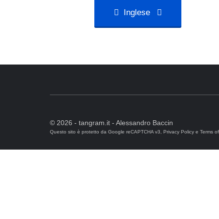
Inglese
© 2026 - tangram.it - Alessandro Baccin
Questo sito è protetto da Google reCAPTCHA v3,
Privacy Policy
e
Terms of