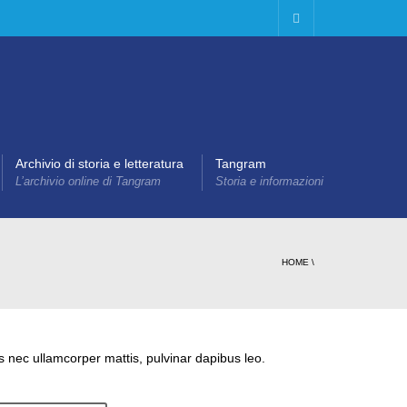
Archivio di storia e letteratura
Tangram
L’archivio online di Tangram
Storia e informazioni
HOME
\
tus nec ullamcorper mattis, pulvinar dapibus leo.