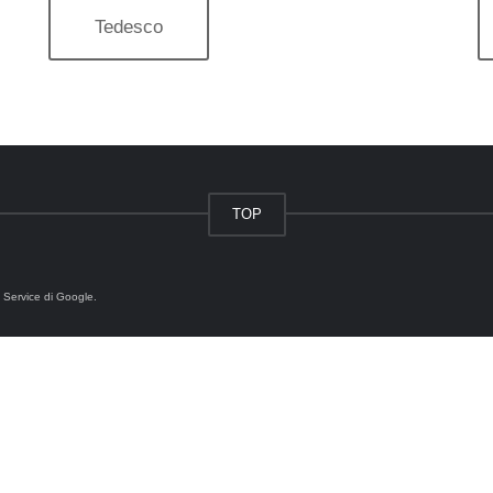
Tedesco
TOP
 Service
di Google.