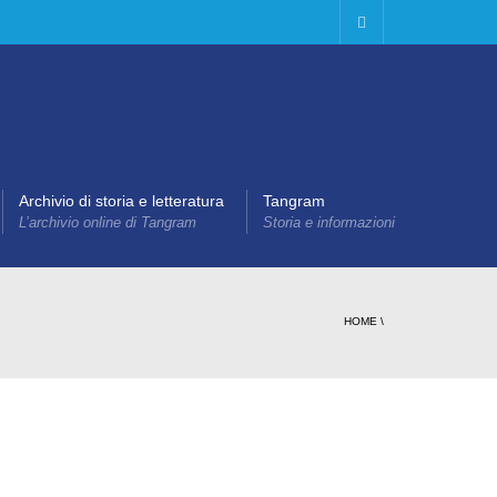
Archivio di storia e letteratura
Tangram
L’archivio online di Tangram
Storia e informazioni
HOME
\