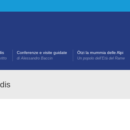
dis
Conferenze e visite guidate
Ötzi la mummia delle Alpi
itto
di Alessandro Baccin
Un popolo dell’Età del Rame
dis